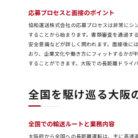
実
応募プロセスと面接のポイント
運
信頼の
協和運送株式会社の応募プロセスは非常にシ
協
することから始まります。書類審査を通過す
安全意識などが詳しく問われます。面接後に
安
おり、企業文化や働き方にフィットするかが
ド
することができます。大阪での長距離ドライ
最
協
応
全国を駆け巡る大阪
大阪の
大
長
全国での輸送ルートと業務内容
物
大阪府から全国への長距離運転は、主に高速