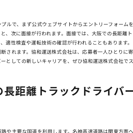
際の運転業務の流れと注意点
転技術を評価される場面
協和運送が大阪府で長距離トラックドライバーを募集中
ンプルで、まず公式ウェブサイトからエントリーフォーム
和運送の信頼と実績
ると、次に面接が行われます。面接では、大阪での長距離
は、適性検査や運転技術の確認が行われることもあります。
全第一の運送方針
判断されます。協和運送株式会社は、応募者一人ひとりに
ライバーの声と働きやすさ
バーとしての新しいキャリアを、ぜひ協和運送株式会社で
新のトラック設備と安全対策
和運送のサポート体制と福利厚生
募者へのメッセージと期待
の長距離トラックドライバ
物流業界で長距離トラックドライバーとしてキャリアを築
阪の物流業界の現状と未来
距離運転の需要と役割
流業界でのキャリアパス
道路や主要な国道を利用します。名神高速道路は関東方面