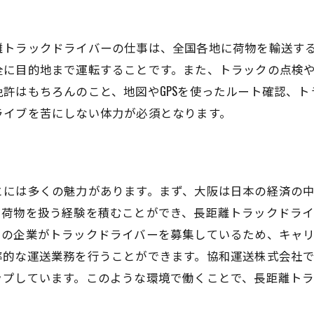
和運送の企業文化とビジョン
業員への福利厚生とサポート
離トラックドライバーの仕事は、全国各地に荷物を輸送す
境に優しい運送システム
全に目的地まで運転することです。また、トラックの点検
く環境の安心感と信頼性
許はもちろんのこと、地図やGPSを使ったルート確認、
ライブを苦にしない体力が必須となります。
内研修とキャリアアップ支援
用担当者からのメッセージ
た職場とキャリアアップを目指す大阪の長距離トラックド
期的なキャリア形成のポイント
とには多くの魅力があります。まず、大阪は日本の経済の
や荷物を扱う経験を積むことができ、長距離トラックドラ
利厚生と給与の詳細
くの企業がトラックドライバーを募集しているため、キャ
ャリアアップのための具体的なステップ
率的な運送業務を行うことができます。協和運送株式会社
内評価制度と昇進チャンス
ップしています。このような環境で働くことで、長距離ト
阪府での生活と仕事のバランス
ライバー職の将来性と展望