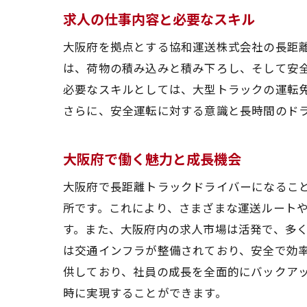
協
求人の仕事内容と必要なスキル
従
大阪府を拠点とする協和運送株式会社の長距
環
は、荷物の積み込みと積み下ろし、そして安
働
必要なスキルとしては、大型トラックの運転免
さらに、安全運転に対する意識と長時間のド
社
採
大阪府で働く魅力と成長機会
安定し
長
大阪府で長距離トラックドライバーになるこ
所です。これにより、さまざまな運送ルート
福
す。また、大阪府内の求人市場は活発で、多
キ
は交通インフラが整備されており、安全で効
社
供しており、社員の成長を全面的にバックア
大
時に実現することができます。
ド