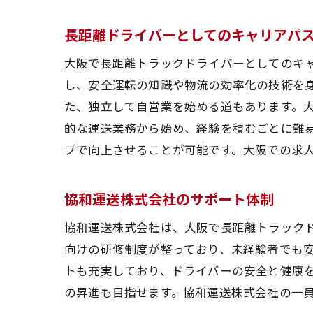
大阪府
長距離ドライバーとしてのキャリアパ
転
大阪で長距離トラックドライバーとしてのキ
大
し、安全運転の知識や物流の効率化の技術を
長
た、独立して自営業を始める道もあります。
協
的な運送業務から始め、経験を積むごとに難
大
プで向上させることが可能です。大阪での求
地
運転技
協和運送株式会社のサポート体制
運
協和運送株式会社は、大阪で長距離トラック
初
向けの研修制度が整っており、未経験者でも
応
トも充実しており、ドライバーの安全と健康
安
の昇進も目指せます。協和運送株式会社の一