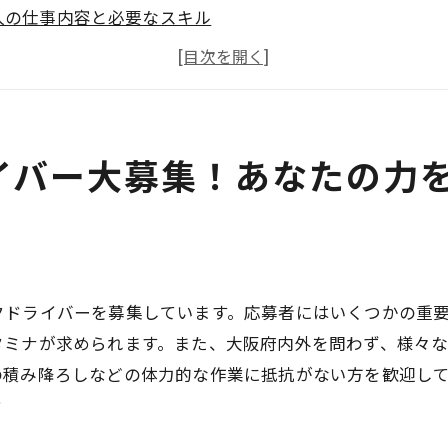
人の仕事内容と必要なスキル
阪府で働く魅力と成長機会
距離ドライバーとしてのキャリアパス
和運送株式会社のサポート体制
募プロセスと面接のポイント
イバー大募集！あなたの力
駆け巡る大阪の長距離トラックドライバー求人情報
国での輸送ルートと業務内容
阪府からの長距離運転のメリット
新のトラック設備と安全管理
クドライバーを募集しています。応募者にはいくつかの重
距離ドライバーの一日の流れ
タミナが求められます。また、大阪府内外を問わず、様々
要な資格と研修プログラム
の積み降ろしなどの体力的な作業に抵抗がない方を歓迎し
ライバー経験者の声と体験談
？
送株式会社で見つける大阪の長距離ドライバー求人の魅力