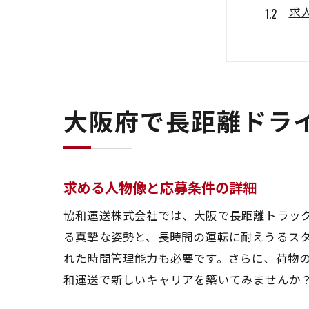
求
大
長
協
応
大阪府で長距離ドラ
全国を
全
大
求める人物像と応募条件の詳細
最
協和運送株式会社では、大阪で長距離トラッ
長
る真摯な姿勢と、長時間の運転に耐えうるス
必
れた時間管理能力も必要です。さらに、荷物
ド
和運送で新しいキャリアを築いてみませんか
協和運