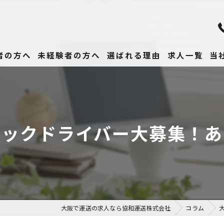
者の方へ
未経験者の方へ
選ばれる理由
求人一覧
当
未
正
ラックドライバー大募集！あ
高
女
働
大阪で運送の求人なら協和運送株式会社
コラム