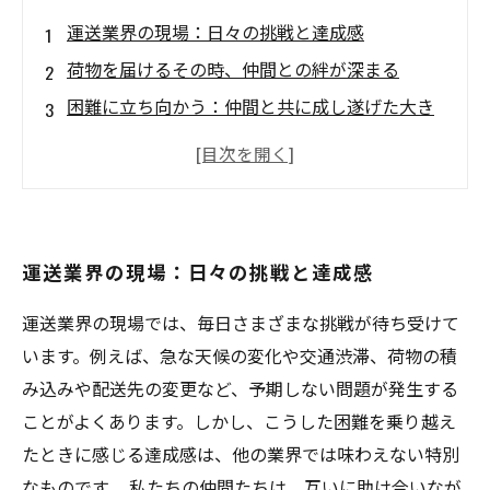
運送業界の現場：日々の挑戦と達成感
荷物を届けるその時、仲間との絆が深まる
困難に立ち向かう：仲間と共に成し遂げた大き
な配送
達成の瞬間：無事に目的地に到着した喜び
運送業界で育む絆：共に成長する仲間たち
新たなチャレンジ：運送業界が教えてくれたこ
運送業界の現場：日々の挑戦と達成感
と
仲間との絆と達成感がもたらす未来への希望
運送業界の現場では、毎日さまざまな挑戦が待ち受けて
います。例えば、急な天候の変化や交通渋滞、荷物の積
み込みや配送先の変更など、予期しない問題が発生する
ことがよくあります。しかし、こうした困難を乗り越え
たときに感じる達成感は、他の業界では味わえない特別
なものです。 私たちの仲間たちは、互いに助け合いなが