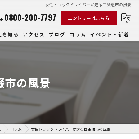
女性トラックドライバーが走る四条畷市の風景
0800-200-7797
エントリーはこちら
社を知る
アクセス
ブログ
コラム
イベント・新着
経験
社員
畷市の風景
収入
性
きやすい
社
コラム
女性トラックドライバーが走る四条畷市の風景