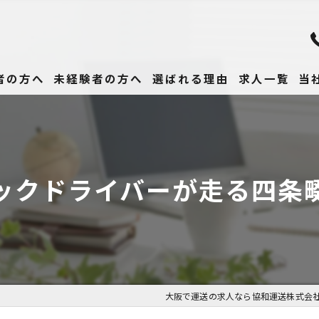
者の方へ
未経験者の方へ
選ばれる理由
求人一覧
当
未
正
ックドライバーが走る四条
高
女
働
大阪で運送の求人なら協和運送株式会