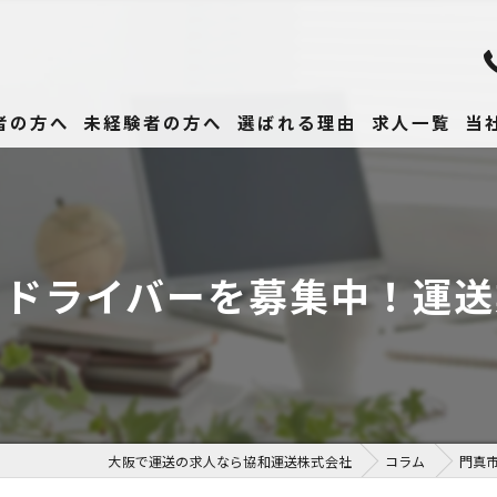
者の方へ
未経験者の方へ
選ばれる理由
求人一覧
当
未
正
のドライバーを募集中！運送
高
女
働
大阪で運送の求人なら協和運送株式会社
コラム
門真