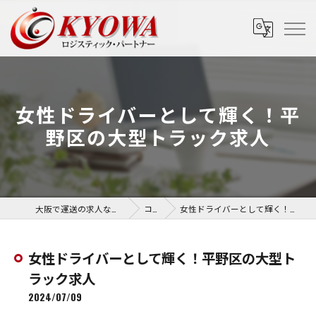
女性ドライバーとして輝く！平
野区の大型トラック求人
大阪で運送の求人なら協和運送株式会社
コラム
女性ドライバーとして輝く！平野区の大型トラック求人
女性ドライバーとして輝く！平野区の大型ト
ラック求人
2024/07/09