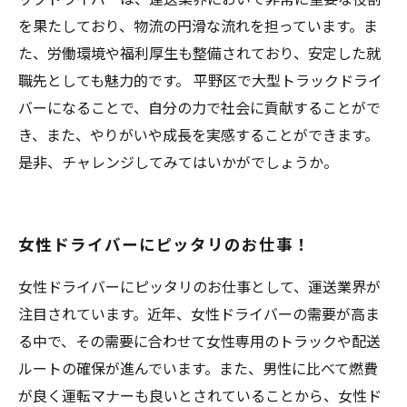
を果たしており、物流の円滑な流れを担っています。ま
た、労働環境や福利厚生も整備されており、安定した就
職先としても魅力的です。 平野区で大型トラックドライ
バーになることで、自分の力で社会に貢献することがで
き、また、やりがいや成長を実感することができます。
是非、チャレンジしてみてはいかがでしょうか。
女性ドライバーにピッタリのお仕事！
女性ドライバーにピッタリのお仕事として、運送業界が
注目されています。近年、女性ドライバーの需要が高ま
る中で、その需要に合わせて女性専用のトラックや配送
ルートの確保が進んでいます。また、男性に比べて燃費
が良く運転マナーも良いとされていることから、女性ド