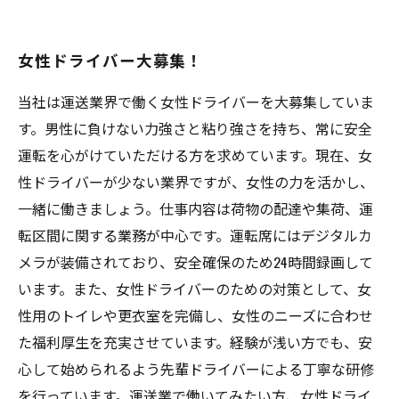
女性ドライバーにピッタリのお仕事！
女性ドライバー大募集！
当社は運送業界で働く女性ドライバーを大募集していま
す。男性に負けない力強さと粘り強さを持ち、常に安全
運転を心がけていただける方を求めています。現在、女
性ドライバーが少ない業界ですが、女性の力を活かし、
一緒に働きましょう。仕事内容は荷物の配達や集荷、運
転区間に関する業務が中心です。運転席にはデジタルカ
メラが装備されており、安全確保のため24時間録画して
います。また、女性ドライバーのための対策として、女
性用のトイレや更衣室を完備し、女性のニーズに合わせ
た福利厚生を充実させています。経験が浅い方でも、安
心して始められるよう先輩ドライバーによる丁寧な研修
を行っています。運送業で働いてみたい方、女性ドライ