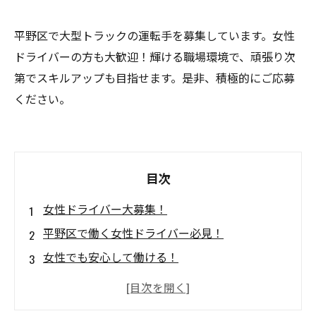
平野区で大型トラックの運転手を募集しています。女性
ドライバーの方も大歓迎！輝ける職場環境で、頑張り次
第でスキルアップも目指せます。是非、積極的にご応募
ください。
目次
女性ドライバー大募集！
平野区で働く女性ドライバー必見！
女性でも安心して働ける！
平野区で大型トラックドライバーになりません
か？