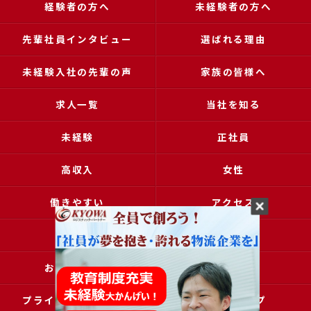
経験者の方へ
未経験者の方へ
先輩社員インタビュー
選ばれる理由
未経験入社の先輩の声
家族の皆様へ
求人一覧
当社を知る
未経験
正社員
高収入
女性
働きやすい
アクセス
ブログ
コラム
お問い合わせ
採用申込
プライバシーポリシー
サイトマップ