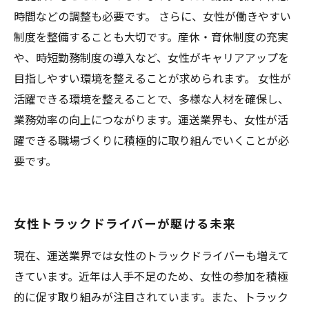
時間などの調整も必要です。 さらに、女性が働きやすい
制度を整備することも大切です。産休・育休制度の充実
や、時短勤務制度の導入など、女性がキャリアアップを
目指しやすい環境を整えることが求められます。 女性が
活躍できる環境を整えることで、多様な人材を確保し、
業務効率の向上につながります。運送業界も、女性が活
躍できる職場づくりに積極的に取り組んでいくことが必
要です。
女性トラックドライバーが駆ける未来
現在、運送業界では女性のトラックドライバーも増えて
きています。近年は人手不足のため、女性の参加を積極
的に促す取り組みが注目されています。また、トラック