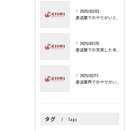
2025/03/03
運送業でのやりがいと成長の秘訣
2025/02/25
運送業での充実した未来を拓く方法
2025/02/17
運送業界でのやりがいと可能性
タグ
Tags