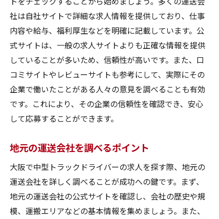
トをチェックすることから始めましょう。多くの運送会
応募前に確認すべきポイント
社は自社サイトで詳細な求人情報を提供しており、仕事
協和運送株式会社の大阪トラックドライバー求
内容や給与、福利厚生などを明確に記載しています。公
人の魅力
式サイトは、一般の求人サイトよりも正確な情報を提供
安定した雇用条件とは
していることが多いため、信頼性が高いです。また、口
コミサイトやレビューサイトも参考にして、実際にその
充実した福利厚生の内容
企業で働いたことがある人々の意見を調べることも有効
働きやすい職場環境の特徴
です。これにより、その企業の信頼性を確認でき、安心
キャリアアップのチャンス
して応募することができます。
地域に根ざした安心の職場
応募者から聞いた魅力的なポイント
地元の運送会社を調べるポイント
大阪で安定したトラックドライバー求人を見つ
大阪で中型トラックドライバーの求人を探す際、地元の
ける方法
運送会社を詳しく調べることが成功への鍵です。まず、
長期的な視点で求人を選ぶ
地元の運送会社の公式サイトを確認し、会社の歴史や規
求人票の読み解き方
模、運搬エリアなどの基本情報を集めましょう。また、