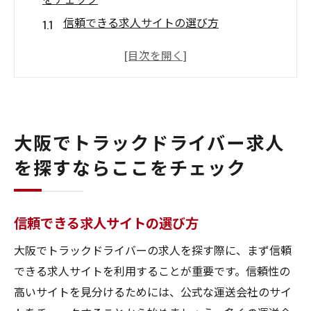
信頼できる求人サイトの選び方
地元の運送会社を調べるポイント
最新の求人情報を得る方法
先輩ドライバーの声を参考にする
大阪のトラックドライバー求人の特徴
大阪でトラックドライバー求人
効率的な応募準備のステップ
を探すならここをチェック
大阪のトラックドライバー求人最新情報をお届
け
2023年の求人動向
信頼できる求人サイトの選び方
高待遇の求人情報を見逃さない方法
大阪でトラックドライバーの求人を探す際に、まず信頼
曜日別求人の特徴と選び方
できる求人サイトを利用することが重要です。信頼性の
地域別に見る求人情報の違い
高いサイトを見分けるためには、公式な運送会社のサイ
最新の募集条件と求められるスキル