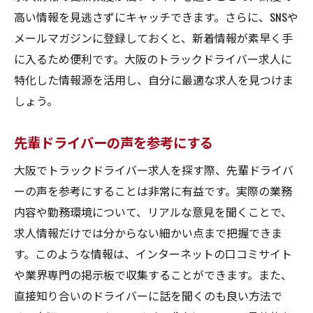
高い情報を見逃さずにキャッチできます。さらに、SNSや
有給休暇の取りやすさ
メールマガジンに登録しておくと、新着情報が素早く手
育児休暇・介護休暇の制度
に入るため便利です。大阪のトラックドライバー求人に
資格取得支援制度の内容
特化した情報源を活用し、自分に最適な求人を見つけま
社員寮や住宅手当の有無
しょう。
各種手当ての紹介
先輩ドライバーの声を参考にする
大阪トラックドライバー求人の詳細と応募の流
れ
大阪でトラックドライバー求人を探す際、先輩ドライバ
求人の検索方法
ーの声を参考にすることは非常に有益です。実際の業務
応募書類の準備手順
内容や勤務環境について、リアルな意見を聞くことで、
求人情報だけでは分からない細かい点まで把握できま
面接までの流れ
す。このような情報は、インターネットの口コミサイト
採用後の手続き
や業界専門の掲示板で収集することができます。また、
試用期間中の心得
直接知り合いのドライバーに話を聞くのも良い方法で
正式採用後のフォロー体制