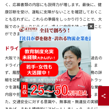
く、応募書類の内容にも説得力が増します。最後に、健
康診断を受け、運転に支障がないことを確認しておくこ
とも忘れずに。これらの準備をしっかり行うことで、大
阪でのトラックドライバー求人に自信を持って望むこと
ができます。
ドライバー経験の伝え方
大阪でトラックドライバーの求人に応募する際、過去の
ドライバー経験をどのように伝えるかが重要です。ま
ず、履歴書や職務経歴書には、これまでの運転業務の詳
細を記載しましょう。例えば、どのような種類のトラッ
クを運転していたか、運転していた期間、具体的な業務
内容や担当していたルートなどを詳しく書きます。ま
た、交通安全に対する意識や、無事故・無違反の実績が
あれば、それも積極的にアピールしましょう。さらに、