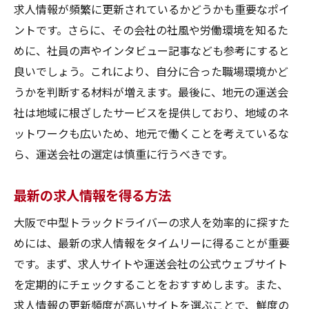
安定企業の見極め方
求人情報が頻繁に更新されているかどうかも重要なポイ
面接で確認すべきポイント
ントです。さらに、その会社の社風や労働環境を知るた
めに、社員の声やインタビュー記事なども参考にすると
求人情報の収集方法
良いでしょう。これにより、自分に合った職場環境かど
大阪の運送業界の現状
うかを判断する材料が増えます。最後に、地元の運送会
大阪のトラックドライバー求人応募のポイント
社は地域に根ざしたサービスを提供しており、地域のネ
とは
ットワークも広いため、地元で働くことを考えているな
履歴書作成のコツ
ら、運送会社の選定は慎重に行うべきです。
面接でアピールすべきポイント
応募前に準備するべきこと
最新の求人情報を得る方法
ドライバー経験の伝え方
大阪で中型トラックドライバーの求人を効率的に探すた
会社に質問すべき事項
めには、最新の求人情報をタイムリーに得ることが重要
応募書類のチェックリスト
です。まず、求人サイトや運送会社の公式ウェブサイト
を定期的にチェックすることをおすすめします。また、
協和運送株式会社の大阪求人で福利厚生を確認
求人情報の更新頻度が高いサイトを選ぶことで、鮮度の
健康保険と年金制度の充実度