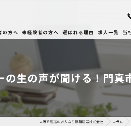
者の方へ
未経験者の方へ
選ばれる理由
求人一覧
当
未
正
ーの生の声が聞ける！門真
高
女
働
大阪で運送の求人なら協和運送株式会社
コラム