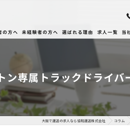
者の方へ
未経験者の方へ
選ばれる理由
求人一覧
当
未
正
4トン専属トラックドライバー
高
女
働
大阪で運送の求人なら協和運送株式会社
コラム