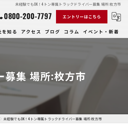
未経験でもOK！4トン専属トラックドライバー募集 場所:枚方市
0800-200-7797
エントリーはこちら
社を知る
アクセス
ブログ
コラム
イベント・新着
経験
社員
募集 場所:枚方市
収入
性
きやすい
未経験でもOK！4トン専属トラックドライバー募集 場所:枚方市