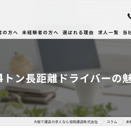
者の方へ
未経験者の方へ
選ばれる理由
求人一覧
当
未
正
4トン長距離ドライバーの
高
女
働
大阪で運送の求人なら協和運送株式会社
コラム
未