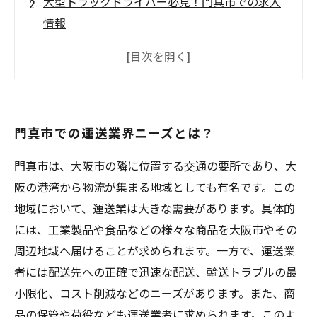
大型トラックドライバー必見！門真市での求人
情報
重要ポイント！門真市の運送業界で求められる
能力とは？
門真市で働くトラックドライバーの給与と待遇
門真市の運送業界で活躍するためのスキルアッ
門真市での運送業界ニーズとは？
プ方法
門真市は、大阪市の隣に位置する交通の要所であり、大
阪の港湾から物流が集まる地域としても有名です。この
地域において、運送業は大きな需要があります。具体的
には、工業製品や食品などの様々な商品を大阪市やその
周辺地域へ届けることが求められます。一方で、運送業
者には配送先への正確で迅速な配送、輸送トラブルの最
小限化、コスト削減などのニーズがあります。また、商
品の保管や荷役なども運送業者に求められます。このよ