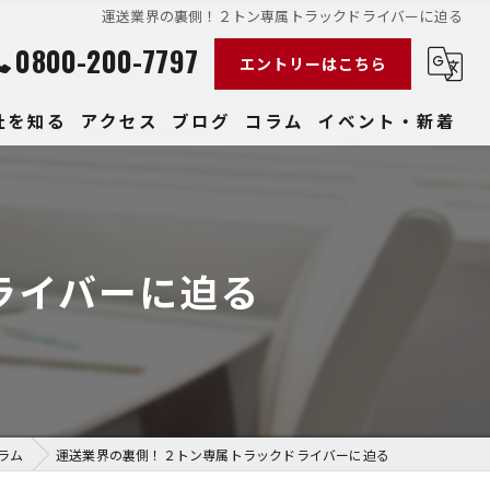
運送業界の裏側！２トン専属トラックドライバーに迫る
0800-200-7797
エントリーはこちら
社を知る
アクセス
ブログ
コラム
イベント・新着
経験
社員
ライバーに迫る
収入
性
きやすい
ラム
運送業界の裏側！２トン専属トラックドライバーに迫る