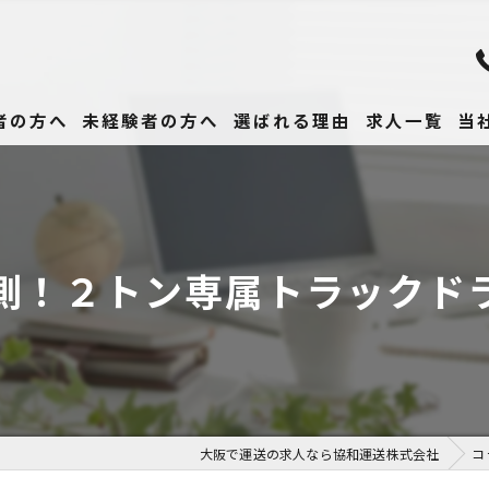
者の方へ
未経験者の方へ
選ばれる理由
求人一覧
当
未
正
側！２トン専属トラックド
高
女
働
大阪で運送の求人なら協和運送株式会社
コ