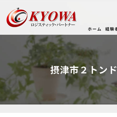
ホーム
経験
摂津市２トン