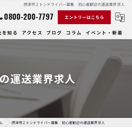
摂津市２トンドライバー募集 初心者歓迎の運送業界求人
0800-200-7797
エントリーはこちら
社を知る
アクセス
ブログ
コラム
イベント・新着
経験
社員
の運送業界求人
収入
性
きやすい
ム
摂津市２トンドライバー募集 初心者歓迎の運送業界求人