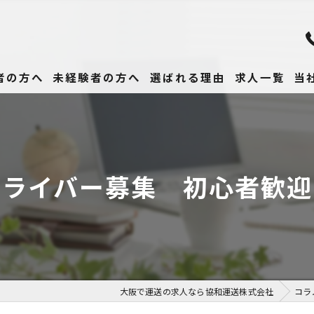
者の方へ
未経験者の方へ
選ばれる理由
求人一覧
当
未
正
ドライバー募集 初心者歓迎
高
女
働
大阪で運送の求人なら協和運送株式会社
コラ