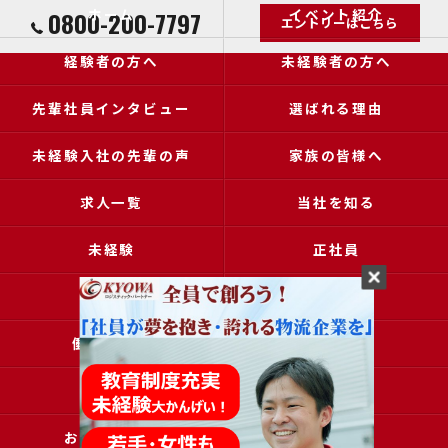
ホーム
イベント紹介
0800-200-7797
エントリーはこちら
経験者の方へ
未経験者の方へ
先輩社員インタビュー
選ばれる理由
未経験入社の先輩の声
家族の皆様へ
求人一覧
当社を知る
未経験
正社員
高収入
女性
働きやすい
アクセス
ブログ
コラム
お問い合わせ
採用申込