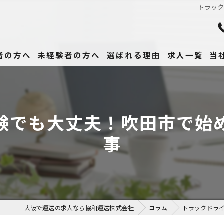
トラッ
者の方へ
未経験者の方へ
選ばれる理由
求人一覧
当
未
正
験でも大丈夫！吹田市で始
高
事
女
働
大阪で運送の求人なら協和運送株式会社
コラム
トラックドラ