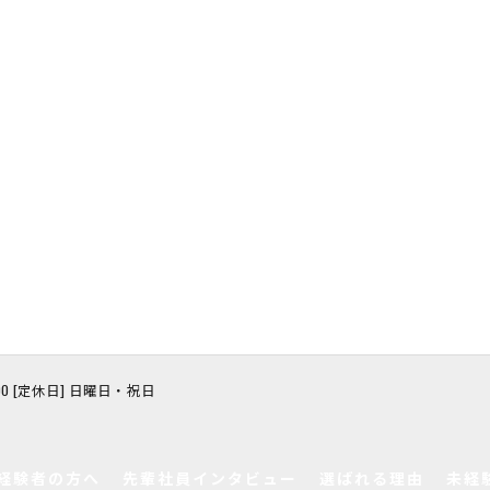
8:00 [定休日] 日曜日・祝日
経験者の方へ
先輩社員インタビュー
選ばれる理由
未経