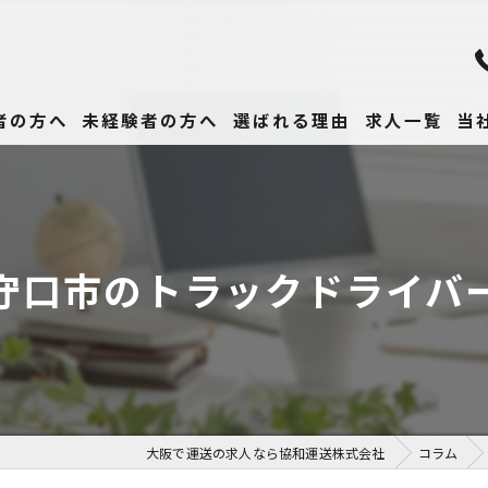
者の方へ
未経験者の方へ
選ばれる理由
求人一覧
当
未
正
守口市のトラックドライバ
高
女
働
大阪で運送の求人なら協和運送株式会社
コラム