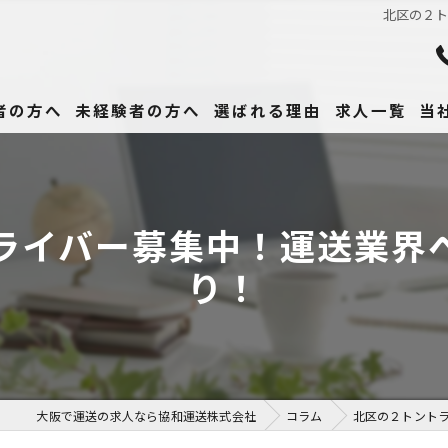
北区の２
者の方へ
未経験者の方へ
選ばれる理由
求人一覧
当
未
正
ライバー募集中！運送業界
高
り！
女
働
大阪で運送の求人なら協和運送株式会社
コラム
北区の２トント