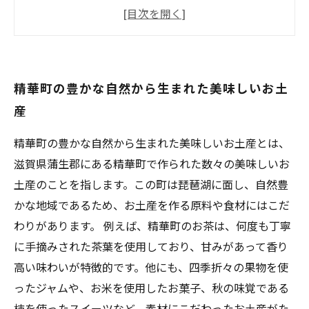
驚きの大きさ！精華町でしか味わえない特大野
菜
手作りの温かさが伝わる精華町のお土産
贈り物にもぴったり！アート作品を運ぶ２トン
精華町の豊かな自然から生まれた美味しいお土
トラック
産
精華町の豊かな自然から生まれた美味しいお土産とは、
滋賀県蒲生郡にある精華町で作られた数々の美味しいお
土産のことを指します。この町は琵琶湖に面し、自然豊
かな地域であるため、お土産を作る原料や食材にはこだ
わりがあります。 例えば、精華町のお茶は、何度も丁寧
に手摘みされた茶葉を使用しており、甘みがあって香り
高い味わいが特徴的です。他にも、四季折々の果物を使
ったジャムや、お米を使用したお菓子、秋の味覚である
柿を使ったスイーツなど、素材にこだわったお土産がた