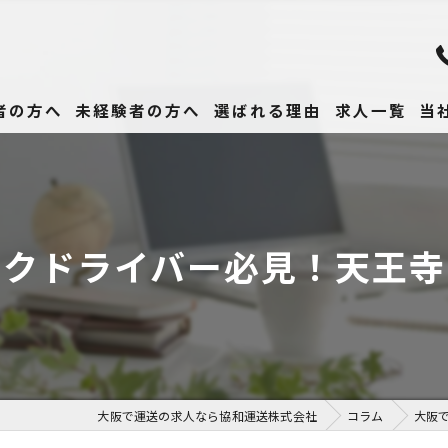
者の方へ
未経験者の方へ
選ばれる理由
求人一覧
当
未
正
ックドライバー必見！天王寺
高
女
働
大阪で運送の求人なら協和運送株式会社
コラム
大阪