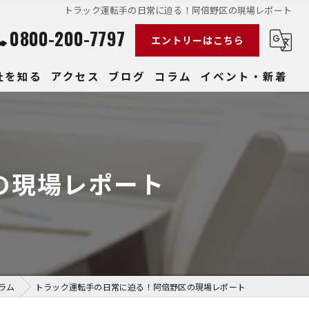
トラック運転手の日常に迫る！阿倍野区の現場レポート
0800-200-7797
エントリーはこちら
社を知る
アクセス
ブログ
コラム
イベント・新着
経験
社員
の現場レポート
収入
性
きやすい
ラム
トラック運転手の日常に迫る！阿倍野区の現場レポート