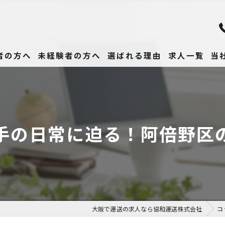
者の方へ
未経験者の方へ
選ばれる理由
求人一覧
当
未
正
手の日常に迫る！阿倍野区
高
女
働
大阪で運送の求人なら協和運送株式会社
コ