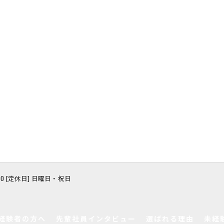
8:00 [定休日] 日曜日・祝日
経験者の方へ
先輩社員インタビュー
選ばれる理由
未経