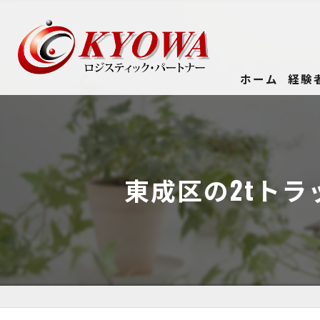
ホーム
経験
東成区の2tト