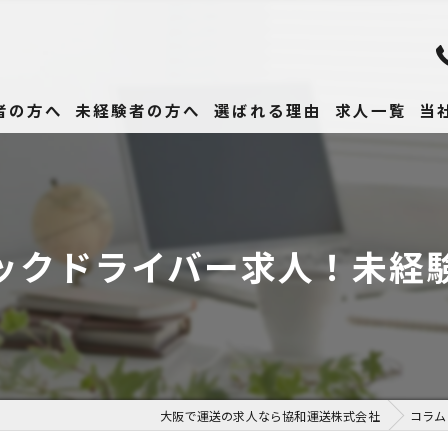
者の方へ
未経験者の方へ
選ばれる理由
求人一覧
当
未
正
ラックドライバー求人！未経
高
女
働
大阪で運送の求人なら協和運送株式会社
コラム