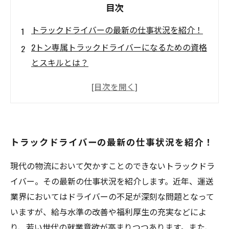
目次
トラックドライバーの最新の仕事状況を紹介！
2トン専属トラックドライバーになるための資格
とスキルとは？
2トン専属ドライバーはどんな仕事内容があるの
か？
2トン専属トラックドライバーが必要とする装備
とは？
トラックドライバーの最新の仕事状況を紹介！
2トン専属ドライバーが抱える悩みと、その解決
策とは？
現代の物流において欠かすことのできないトラックドラ
イバー。その最新の仕事状況を紹介します。近年、運送
業界においてはドライバーの不足が深刻な問題となって
いますが、給与水準の改善や福利厚生の充実などによ
り、若い世代の就業意欲が高まりつつあります。また、