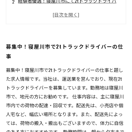
経験者優遇！寝屋川市にて2tトラックドライバ
ー募集
2tトラックを運転して働こう-寝屋川市求人情報
安定した職場で大募集！寝屋川市2tトラックド
ライバー募集
募集中！寝屋川市で2tトラックドライバーの仕
寝屋川市周辺で働く2tトラックドライバー大募
事
集！
募集中！寝屋川市で2tトラックドライバーの仕事と題し
た求人情報です。当社は、運送業を営んでおり、現在2t
トラックドライバーを募集しています。勤務地は寝屋川
市で、地元の方にお勧めです。 仕事内容は、主に寝屋川
市内での荷物の配達・回収です。配送先は、小売店や個
人宅など、幅広い場所となります。また、配送先によっ
ては、荷物の搬入・搬出もございますので、体力に自信
のある方におすすめです。 勤務時間は、朝から夕方まで