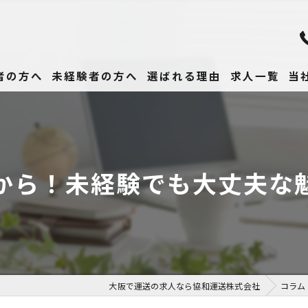
者の方へ
未経験者の方へ
選ばれる理由
求人一覧
当
未
正
から！未経験でも大丈夫な
高
女
働
大阪で運送の求人なら協和運送株式会社
コラム