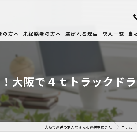
者の方へ
未経験者の方へ
選ばれる理由
求人一覧
当
未
正
る！大阪で４ｔトラックドラ
高
女
働
大阪で運送の求人なら協和運送株式会社
コラム