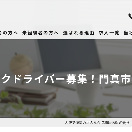
者の方へ
未経験者の方へ
選ばれる理由
求人一覧
当
未
正
ックドライバー募集！門真市
高
女
働
大阪で運送の求人なら協和運送株式会社