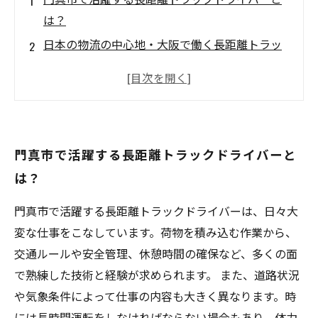
は？
日本の物流の中心地・大阪で働く長距離トラッ
クドライバーの楽しみ方
トラックドライバーが語る、長距離運転の魅力
とは？
門真市の長距離トラックドライバーが直面する
門真市で活躍する長距離トラックドライバーと
問題とは？
は？
「積極性」と「安全運転」が求められる、門真
市の長距離トラックドライバーの日々
門真市で活躍する長距離トラックドライバーは、日々大
変な仕事をこなしています。荷物を積み込む作業から、
交通ルールや安全管理、休憩時間の確保など、多くの面
で熟練した技術と経験が求められます。 また、道路状況
や気象条件によって仕事の内容も大きく異なります。時
には長時間運転をしなければならない場合もあり、体力