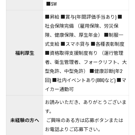
■SW
■昇給 ■賞与(年間評価手当あり) ■
社会保険完備 （雇用保険、労災保
険、健康保険、厚生年金） ■制服一
式支給 ■スマホ貸与 ■各種表彰制度
福利厚生
■資格取得支援制度有り （運行管理
者、衛生管理者、フォークリフト、大
型免許、中型免許） ■健康診断(年2
回) ■社内イベントあり(BBQなど) ■マ
イカー通勤可
お読みいただき、ありがとうございま
す。
未経験の方へ
ご興味のある方は応募ボタンまたは
お電話よりご応募下さい。