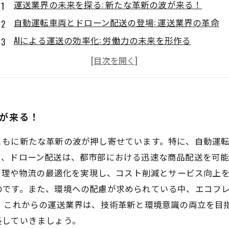
運送業界の未来を探る: 新たな革新の波が来る！
自動運転車両とドローン配送の登場: 運送業界の革命
AIによる運送の効率化: 労働力の未来を形作る
エコ技術の導入: 持続可能な運送業界の実現へ
変化に対応するための戦略: 成功する運送業の作り方
運送業界の明るい未来: テクノロジーがもたらす可能性
共に成長しよう: 新時代の運送業界で輝くために
波が来る！
ともに新たな革新の波が押し寄せています。特に、自動運
た、ドローン配送は、都市部における迅速な商品配送を可
行管理や物流の最適化を実現し、コスト削減とサービス向上
のです。また、環境への配慮が求められている中、エコフ
。 これからの運送業界は、技術革新と環境意識の両立を目
長していきましょう。