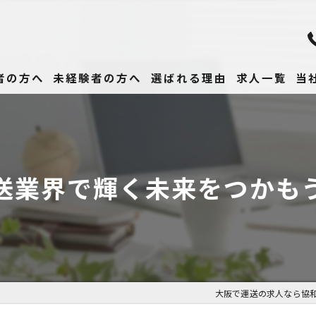
者の方へ
未経験者の方へ
選ばれる理由
求人一覧
当
未
正
送業界で輝く未来をつかも
高
女
働
大阪で運送の求人なら協