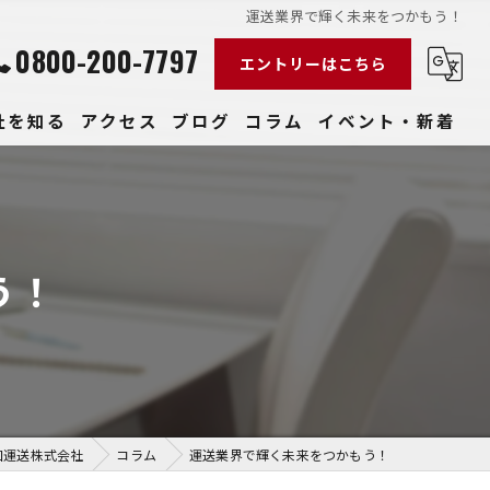
運送業界で輝く未来をつかもう！
0800-200-7797
エントリーはこちら
社を知る
アクセス
ブログ
コラム
イベント・新着
経験
社員
う！
収入
性
きやすい
和運送株式会社
コラム
運送業界で輝く未来をつかもう！