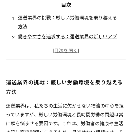
目次
運送業界の挑戦：厳しい労働環境を乗り越える
方法
働きやすさを追求する：運送業界の新しいアプ
ローチ
効率的な作業方法とは？運送業界での工夫とア
イデア
ストレス管理の重要性：運送業界で心を健康に
運送業界の挑戦：厳しい労働環境を乗り越える
保つために
方法
仕事とプライベートのバランスを取る：運送業
界の成功の秘訣
運送業界は、私たちの生活に欠かせない物流の中心を担
最新トレンドに学ぶ：運送業界でキャリアを築
っていますが、厳しい労働環境と長時間労働の問題は常
くためのポイント
に頭を悩ませる要因です。これは、労働者の健康や生活
一緒に目指そう！より良い運送業界での働き方