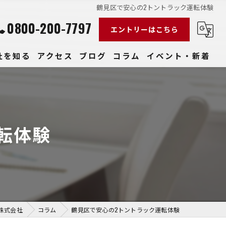
鶴見区で安心の2トントラック運転体験
0800-200-7797
エントリーはこちら
社を知る
アクセス
ブログ
コラム
イベント・新着
経験
社員
転体験
収入
性
きやすい
株式会社
コラム
鶴見区で安心の2トントラック運転体験