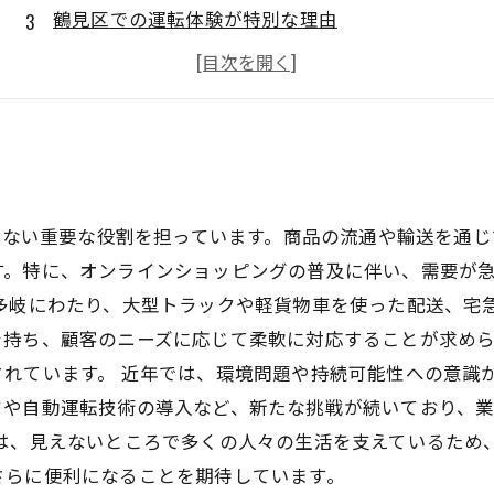
鶴見区での運転体験が特別な理由
初心者でも安心！運転レッスンの内容
運転体験を通じて学べる交通安全の知識
参加者の声：鶴見区での体験談
かせない重要な役割を担っています。商品の流通や輸送を通
す。特に、オンラインショッピングの普及に伴い、需要が
は多岐にわたり、大型トラックや軽貨物車を使った配送、宅
を持ち、顧客のニーズに応じて柔軟に対応することが求め
れています。 近年では、環境問題や持続可能性への意識
クや自動運転技術の導入など、新たな挑戦が続いており、
業は、見えないところで多くの人々の生活を支えているため
さらに便利になることを期待しています。