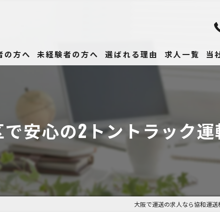
者の方へ
未経験者の方へ
選ばれる理由
求人一覧
当
未
正
区で安心の2トントラック運
高
女
働
大阪で運送の求人なら協和運送