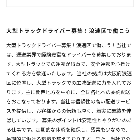
験者歓迎
浪速区の物流企業でドライバー募集！短時間勤
務もOK
大型トラックドライバー募集！浪速区で働こう
大型トラック運転が好きな方！浪速区での募集
をお見逃しなく
大型トラックドライバー募集！浪速区で働こう！当社で
は、運送業界で経験豊富なドライバーを募集しておりま
す。大型トラックでの運転が得意で、安全運転を心掛け
てくれる方を歓迎いたします。 当社の拠点は大阪府浪速
区に位置し、大型トラックでの広域配送に力を入れてお
ります。主に関西地方を中心に、全国各地への委託配送
をおこなっております。当社は信頼性の高い配送サービ
スを提供し、お客様からの信頼も厚く、着実に業績を伸
ばしています。 募集のポイントは安定性とやりがいのあ
る仕事です。定期的な休暇を確保し、残業も少なめで、
長期的に働ける環境を整えております。また、当社での