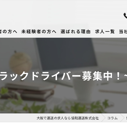
者の方へ
未経験者の方へ
選ばれる理由
求人一覧
当
未
正
ラックドライバー募集中！
高
女
働
大阪で運送の求人なら協和運送株式会社
コラム