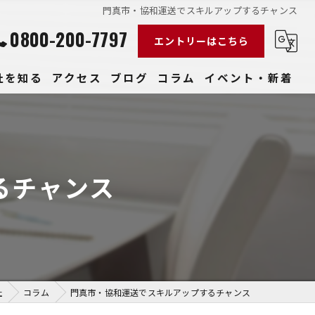
門真市・協和運送でスキルアップするチャンス
0800-200-7797
エントリーはこちら
社を知る
アクセス
ブログ
コラム
イベント・新着
経験
社員
るチャンス
収入
性
きやすい
社
コラム
門真市・協和運送でスキルアップするチャンス