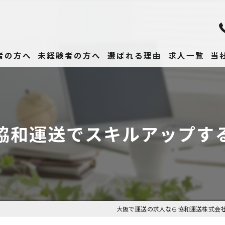
者の方へ
未経験者の方へ
選ばれる理由
求人一覧
当
未
正
協和運送でスキルアップす
高
女
働
大阪で運送の求人なら協和運送株式会