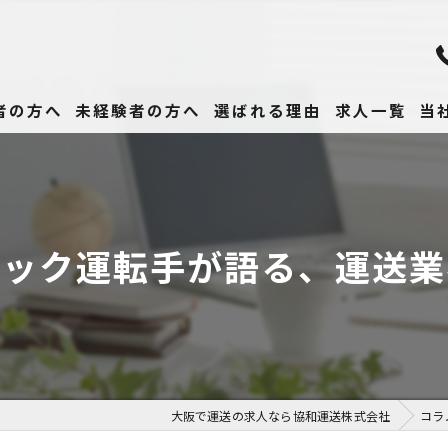
者の方へ
未経験者の方へ
選ばれる理由
求人一覧
当
未
正
ラック運転手が語る、運送業
高
女
働
大阪で運送の求人なら協和運送株式会社
コラ