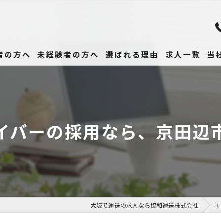
者の方へ
未経験者の方へ
選ばれる理由
求人一覧
当
未
正
イバーの採用なら、京田辺
高
女
働
大阪で運送の求人なら協和運送株式会社
コ