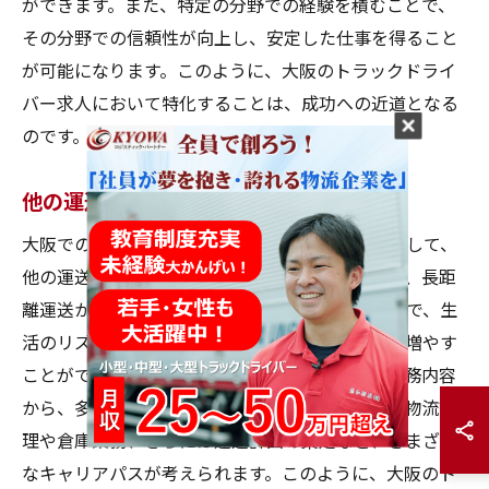
ができます。また、特定の分野での経験を積むことで、
その分野での信頼性が向上し、安定した仕事を得ること
が可能になります。このように、大阪のトラックドライ
バー求人において特化することは、成功への近道となる
のです。
他の運送業務に転向する方法
大阪でのトラックドライバーとしての経験を活かして、
他の運送業務に転向する方法もあります。例えば、長距
離運送から地域密着型の配送業務に転向することで、生
活のリズムを整えることができ、家族との時間を増やす
ことができます。また、運送業界はその幅広い業務内容
から、多様なスキルを活かせる場でもあります。物流管
理や倉庫業務、さらには運送計画の策定など、さまざま
なキャリアパスが考えられます。このように、大阪のト