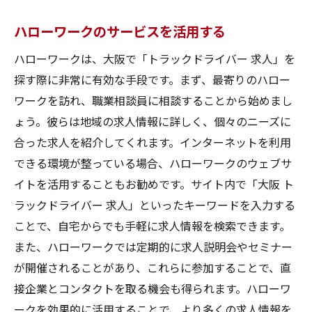
地元企業とのネットワークを築く
ハローワークのサービスを活用する
地域イベントを通じて求人情報を得る
ハローワークは、大阪で「トラックドライバー 求人」を
地元の特性を理解して応募する
探す際に非常に有効な手段です。まず、最寄りのハロー
地域限定の求人サイトを活用する
ワークを訪れ、職業相談員に相談することから始めまし
地元で働くことのメリット
ょう。彼らは地域の求人情報に詳しく、個々のニーズに
大阪のトラックドライバー求人に応募する前に
合った求人を紹介してくれます。インターネットを利用
知っておくべきこと
できる環境が整っている場合、ハローワークのウェブサ
イトを活用することもお勧めです。サイト内で「大阪 ト
大阪の交通事情とルール
ラックドライバー 求人」といったキーワードを入力する
大阪の主要な物流拠点とルート
ことで、自宅からでも手軽に求人情報を検索できます。
応募する会社の勤務条件の確認
また、ハローワークでは定期的に求人説明会やセミナー
必要な免許や資格の確認
が開催されることがあり、これらに参加することで、直
大阪の生活環境と住まいの情報
接企業とコンタクトを取る機会も得られます。ハローワ
家族や友人の支援を得る方法
ークを効果的に活用することで、より多くの求人情報を