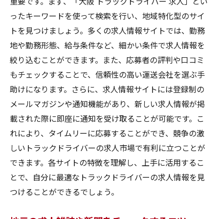
重要です。まず、「大阪 トラックドライバー 求人」とい
社員の声を参考にする
ったキーワードを使って検索を行い、地域特化型のサイ
労働条件と福利厚生を確認する
トを見つけましょう。多くの求人情報サイトでは、勤務
見学や面接で会社の雰囲気を感じる
地や勤務形態、給与条件など、細かい条件で求人情報を
応募書類を完璧に準備する秘訣
絞り込むことができます。また、応募者の評判や口コミ
履歴書の基本的な書き方
もチェックすることで、信頼性の高い運送会社を選ぶ手
助けになります。さらに、求人情報サイトには登録制の
職務経歴書の効果的な書き方
メールマガジンや通知機能があり、新しい求人情報が掲
カバーレターの重要性と書き方
載された際に即座に通知を受け取ることが可能です。こ
応募書類の見直しと校正の方法
れにより、タイムリーに応募することができ、競争の激
オンライン応募の際の注意点
しいトラックドライバーの求人市場で有利に立つことが
写真や証明書類を整える
できます。各サイトの特徴を理解し、上手に活用するこ
面接で成功するための心構え
とで、自分に最適なトラックドライバーの求人情報を見
面接前の準備とリサーチ
つけることができるでしょう。
よく聞かれる質問とその回答例