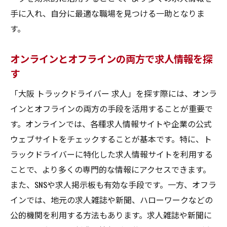
大阪で理想のトラックドライバー職を見つける
手に入れ、自分に最適な職場を見つける一助となりま
ための最終ガイド
す。
応募先のリストを作成する
オンラインとオフラインの両方で求人情報を探
応募書類の最終チェック
す
面接日程の確認と準備
「大阪 トラックドライバー 求人」を探す際には、オンラ
採用決定後の手続きと準備
インとオフラインの両方の手段を活用することが重要で
初出勤日のスムーズなスタート
す。オンラインでは、各種求人情報サイトや企業の公式
職場でのコミュニケーションのコツ
ウェブサイトをチェックすることが基本です。特に、ト
ラックドライバーに特化した求人情報サイトを利用する
ことで、より多くの専門的な情報にアクセスできます。
また、SNSや求人掲示板も有効な手段です。一方、オフラ
インでは、地元の求人雑誌や新聞、ハローワークなどの
公的機関を利用する方法もあります。求人雑誌や新聞に