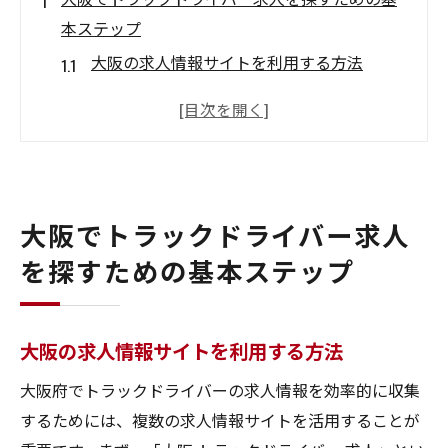
本ステップ
大阪の求人情報サイトを利用する方法
地元の求人雑誌や新聞をチェックするコツ
ハローワークのサービスを活用する
オンラインとオフラインの両方で求人情報
を探す
大阪でトラックドライバー求人
トラックドライバー求人に特化したエージ
ェントを使う
を探すための基本ステップ
知人やネットワークから情報を得る
信頼できる大阪の運送会社を見つける方法
大阪の求人情報サイトを利用する方法
運送会社の評判をリサーチする
大阪府でトラックドライバーの求人情報を効率的に収集
公式サイトや口コミを確認する
するためには、複数の求人情報サイトを活用することが
運送会社の歴史と実績を調査する