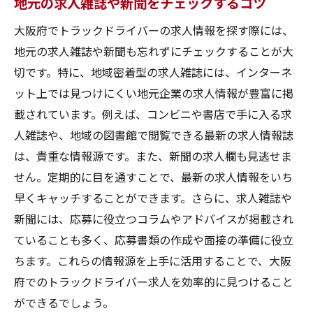
地元の求人雑誌や新聞をチェックするコツ
自分の経験や強みをアピールする方法
清潔感と礼儀正しさを心がける
大阪府でトラックドライバーの求人情報を探す際には、
地元の求人雑誌や新聞も忘れずにチェックすることが大
緊張を和らげるテクニック
切です。特に、地域密着型の求人雑誌には、インターネ
面接後のフォローアップ方法
ット上では見つけにくい地元企業の求人情報が豊富に掲
大阪でのトラックドライバーとしてのキャリア
載されています。例えば、コンビニや書店で手に入る求
パスを考える
人雑誌や、地域の図書館で閲覧できる最新の求人情報誌
キャリアアップのための資格取得
は、貴重な情報源です。また、新聞の求人欄も見逃せま
経験を積んでステップアップする方法
せん。定期的に目を通すことで、最新の求人情報をいち
特定の分野に特化するメリット
早くキャッチすることができます。さらに、求人雑誌や
他の運送業務に転向する方法
新聞には、応募に役立つコラムやアドバイスが掲載され
ていることも多く、応募書類の作成や面接の準備に役立
自己啓発とスキルアップの重要性
ちます。これらの情報源を上手に活用することで、大阪
長期的なキャリアプランの立て方
府でのトラックドライバー求人を効率的に見つけること
地域密着型の求人情報を活用する利点
ができるでしょう。
地域密着型求人の特徴とは