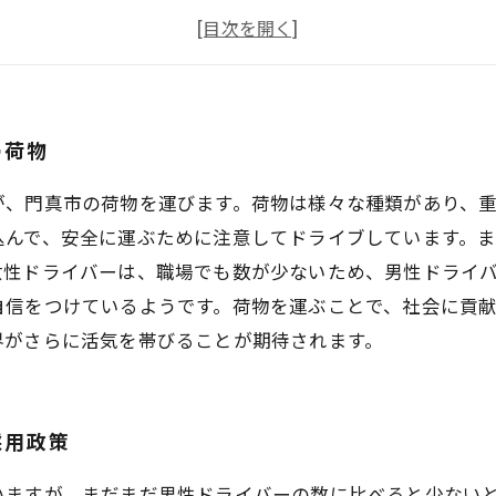
「ものがたり運送」という考え方でお客様の期待に応え
地域との結びつきを大切にする協和運送の取り組み
の荷物
が、門真市の荷物を運びます。荷物は様々な種類があり、
込んで、安全に運ぶために注意してドライブしています。
女性ドライバーは、職場でも数が少ないため、男性ドライ
自信をつけているようです。荷物を運ぶことで、社会に貢
界がさらに活気を帯びることが期待されます。
採用政策
いますが、まだまだ男性ドライバーの数に比べると少ない