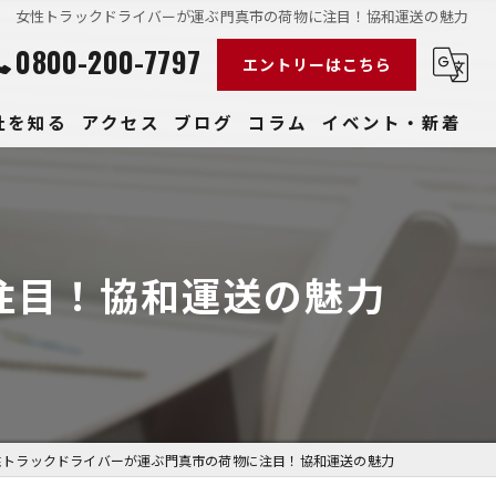
女性トラックドライバーが運ぶ門真市の荷物に注目！協和運送の魅力
0800-200-7797
エントリーはこちら
社を知る
アクセス
ブログ
コラム
イベント・新着
経験
社員
注目！協和運送の魅力
収入
性
きやすい
性トラックドライバーが運ぶ門真市の荷物に注目！協和運送の魅力