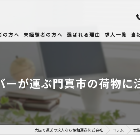
者の方へ
未経験者の方へ
選ばれる理由
求人一覧
当
未
正
バーが運ぶ門真市の荷物に
高
女
働
大阪で運送の求人なら協和運送株式会社
コラム
女