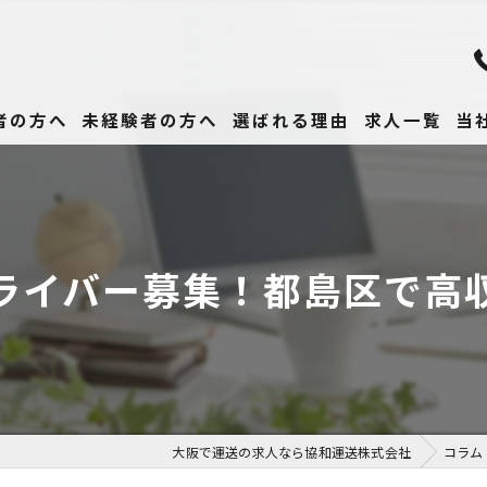
者の方へ
未経験者の方へ
選ばれる理由
求人一覧
当
未
正
ライバー募集！都島区で高
高
女
働
大阪で運送の求人なら協和運送株式会社
コラム