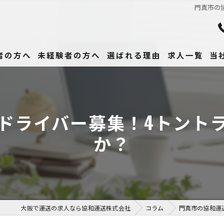
門真市の
者の方へ
未経験者の方へ
選ばれる理由
求人一覧
当
未
正
ドライバー募集！4トント
高
か？
女
働
大阪で運送の求人なら協和運送株式会社
コラム
門真市の協和運