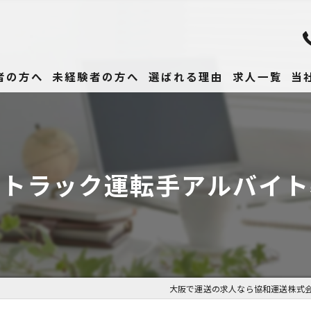
者の方へ
未経験者の方へ
選ばれる理由
求人一覧
当
未
正
でトラック運転手アルバイト
高
女
働
大阪で運送の求人なら協和運送株式