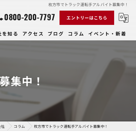
枚方市でトラック運転手アルバイト募集中！
0800-200-7797
エントリーはこちら
社を知る
アクセス
ブログ
コラム
イベント・新着
経験
社員
募集中！
収入
性
きやすい
会社
コラム
枚方市でトラック運転手アルバイト募集中！