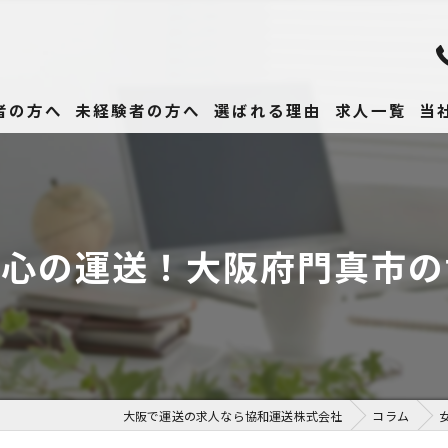
者の方へ
未経験者の方へ
選ばれる理由
求人一覧
当
未
正
安心の運送！大阪府門真市の
高
女
働
大阪で運送の求人なら協和運送株式会社
コラム