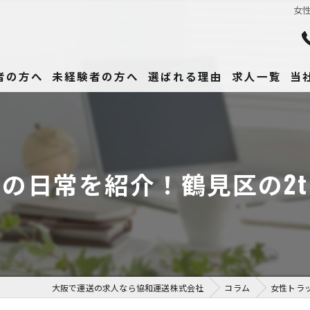
女
者の方へ
未経験者の方へ
選ばれる理由
求人一覧
当
未
正
の日常を紹介！鶴見区の2
高
女
働
大阪で運送の求人なら協和運送株式会社
コラム
女性トラ