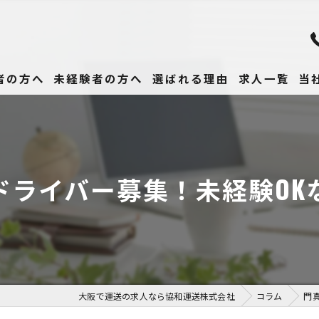
者の方へ
未経験者の方へ
選ばれる理由
求人一覧
当
未
正
ドライバー募集！未経験O
高
女
働
大阪で運送の求人なら協和運送株式会社
コラム
門