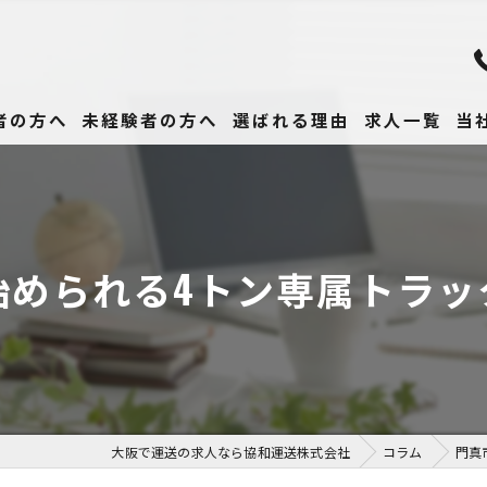
者の方へ
未経験者の方へ
選ばれる理由
求人一覧
当
未
正
始められる4トン専属トラッ
高
女
働
大阪で運送の求人なら協和運送株式会社
コラム
門真