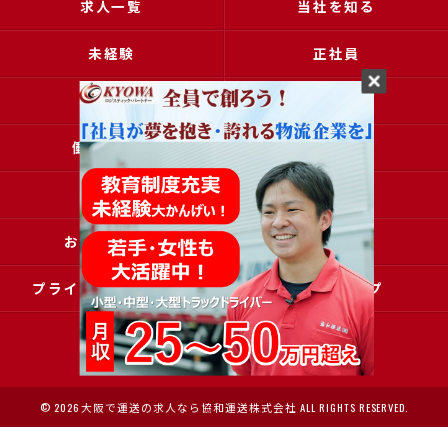
求人一覧
当社を知る
未経験
正社員
高収入
女性
働きやすい
アクセス
ブログ
コラム
お問い合わせ
採用申込
プライバシーポリシー
サイトマップ
© 2026 大阪で運送の求人なら協和運送株式会社 ALL RIGHTS RESERVED.