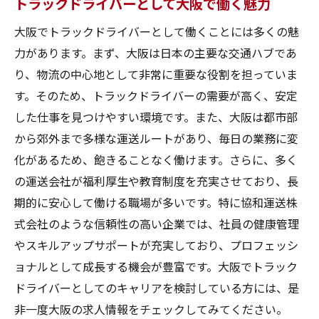
トラックドライバーとして大阪で働く魅力
協和運送株式会社の求人情報の特徴
大阪でトラックドライバーとして働くことには多くの魅
公式サイトで求人情報を見つける方法
力があります。まず、大阪は日本の主要な交通ハブであ
協和運送株式会社のトラックドライバー募
り、物流の中心地として非常に重要な役割を担っていま
集の詳細
す。そのため、トラックドライバーの需要が高く、安定
公式サイトでの応募手順とそのポイント
した仕事を見つけやすい環境です。また、大阪は都市部
から郊外まで多様な運送ルートがあり、毎日の業務に変
協和運送株式会社の魅力と働くメリット
化があるため、飽きることなく働けます。さらに、多く
公式サイトチェックのタイミングとコツ
の運送会社が福利厚生や教育制度を充実させており、長
自分にぴったりの大阪トラックドライバー求人
期的に安心して働ける職場が多いです。特に協和運送株
を見つけるための最終ガイド
式会社のような信頼性の高い企業では、社員の健康管理
求人選びの最終チェックポイント
やスキルアップサポートが充実しており、プロフェッシ
自分に合った求人を選ぶための基準
ョナルとして成長する機会が豊富です。大阪でトラック
大阪のトラックドライバー求人応募時の注
ドライバーとしてのキャリアを検討している方には、是
意点
非一度大阪の求人情報をチェックしてみてください。