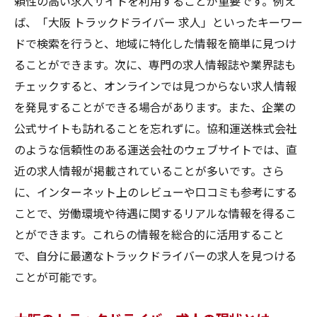
頼性の高い求人サイトを利用することが重要です。例え
るコツ
ば、「大阪 トラックドライバー 求人」といったキーワー
求人情報を徹底的に比較する方法
ドで検索を行うと、地域に特化した情報を簡単に見つけ
大阪のトラックドライバー求人の情報源を
ることができます。次に、専門の求人情報誌や業界誌も
増やす方法
チェックすると、オンラインでは見つからない求人情報
大阪での求人情報を効率的に集めるための
を発見することができる場合があります。また、企業の
ツール
公式サイトも訪れることを忘れずに。協和運送株式会社
トラックドライバー求人情報を徹底的に分
のような信頼性のある運送会社のウェブサイトでは、直
析する
近の求人情報が掲載されていることが多いです。さら
大阪のトラックドライバー求人を見逃さな
に、インターネット上のレビューや口コミも参考にする
いための秘訣
ことで、労働環境や待遇に関するリアルな情報を得るこ
求人サイトで大阪のトラックドライバー求人を
とができます。これらの情報を総合的に活用すること
効果的に検索するコツ
で、自分に最適なトラックドライバーの求人を見つける
求人サイトの使い方徹底解説
ことが可能です。
大阪のトラックドライバー求人サイトのお