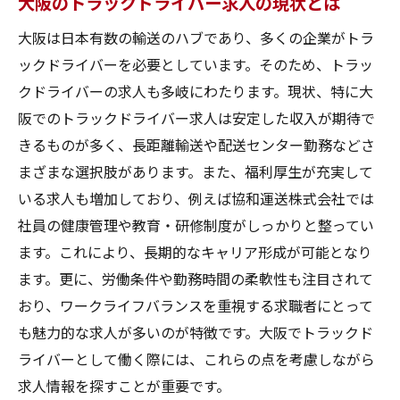
大阪のトラックドライバー求人の現状とは
すすめ
求人サイトでの検索技術を上達させる
大阪は日本有数の輸送のハブであり、多くの企業がトラ
ックドライバーを必要としています。そのため、トラッ
大阪のトラックドライバー求人をフィルタ
クドライバーの求人も多岐にわたります。現状、特に大
リングする方法
阪でのトラックドライバー求人は安定した収入が期待で
求人サイトでの応募方法とそのポイント
きるものが多く、長距離輸送や配送センター勤務などさ
大阪のトラックドライバー求人を早く見つ
まざまな選択肢があります。また、福利厚生が充実して
けるための技
いる求人も増加しており、例えば協和運送株式会社では
大阪でのトラックドライバー求人を見つけるた
社員の健康管理や教育・研修制度がしっかりと整ってい
めの信頼できる情報源
ます。これにより、長期的なキャリア形成が可能となり
信頼できる求人情報源の見分け方
ます。更に、労働条件や勤務時間の柔軟性も注目されて
大阪のトラックドライバー求人情報を得る
おり、ワークライフバランスを重視する求職者にとって
ための信頼できるウェブサイト
も魅力的な求人が多いのが特徴です。大阪でトラックド
信頼性の高い求人情報誌を活用する方法
ライバーとして働く際には、これらの点を考慮しながら
求人情報を探すことが重要です。
大阪のトラックドライバー求人情報におけ