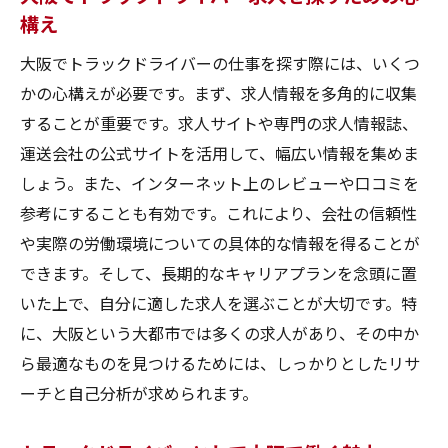
構え
リアルな評価を基に求人を絞り込む
大阪でおすすめのトラックドライバー求人情報
大阪でトラックドライバーの仕事を探す際には、いくつ
サイトと雑誌
かの心構えが必要です。まず、求人情報を多角的に収集
大阪のトラックドライバー求人情報サイト
することが重要です。求人サイトや専門の求人情報誌、
おすすめ一覧
運送会社の公式サイトを活用して、幅広い情報を集めま
しょう。また、インターネット上のレビューや口コミを
トラックドライバー向け求人情報誌の紹介
参考にすることも有効です。これにより、会社の信頼性
求人情報サイトと雑誌の使い分け方
や実際の労働環境についての具体的な情報を得ることが
大阪のトラックドライバー求人サイトの最
できます。そして、長期的なキャリアプランを念頭に置
新情報
いた上で、自分に適した求人を選ぶことが大切です。特
求人情報誌の読み方と活用法
に、大阪という大都市では多くの求人があり、その中か
大阪でトラックドライバー求人を探すため
ら最適なものを見つけるためには、しっかりとしたリサ
の必見サイト
ーチと自己分析が求められます。
協和運送株式会社の公式サイトでトラックドラ
イバー求人をチェック