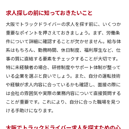
る信頼性の重要性
求人探しの前に知っておきたいこと
友人や知人からの情報も利用する
信頼できる運送会社の公式サイトを活用す
大阪でトラックドライバーの求人を探す前に、いくつか
る
重要なポイントを押さえておきましょう。まず、労働条
件について詳細に確認することが欠かせません。給与体
大阪のトラックドライバー求人に関する口コミ
系はもちろん、勤務時間、休日制度、福利厚生など、仕
とレビューの活用方法
事の質に直結する要素をチェックすることが大切です。
口コミサイトでの情報収集のポイント
特に未経験者の場合、研修制度やサポート体制が整って
レビューを活用して優良求人を見分ける方
いる企業を選ぶと良いでしょう。また、自分の運転技術
法
や経験が求人内容に合っているかも確認し、面接の際に
大阪のトラックドライバー求人に関するリ
は会社の雰囲気や実際の業務内容について直接質問する
アルな声を聞く
ことが重要です。これにより、自分に合った職場を見つ
インターネット上のレビューを読んで信頼
ける手助けになります。
性を確認する
口コミを参考に求人を選ぶ際の注意点
大阪でトラックドライバー求人を探すための心