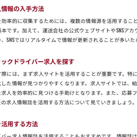
効率的な求人情報の探し方
人情報の入手方法
大阪の運送会社とのネットワークを活用する
を効率的に収集するためには、複数の情報源を活用するこ
インターネット上の口コミやレビューを参考にする
本です。加えて、運送会社の公式ウェブサイトやSNSア
求人募集期間のタイミングを見逃さない方法
、SNSではリアルタイムで情報が更新されることが多いた
希望条件に合った求人を見つける秘訣
ラックドライバー求人を探す
大阪短距離トラックドライバー求人での面接対策
の短距離トラックドライバー求人市場の現状と今後の展望
す際には、まず求人サイトを活用することが重要です。特
現在の大阪短距離トラックドライバー求人動向
化した情報が見つかりやすくなります。求人サイトでは、
た求人を効率的に見つける手助けとなります。また、応募
大阪における求人市場の変化
阪の求人情報誌を活用する方法について見ていきましょう
今後の短距離トラックドライバー求人市場の予測
大阪での求人需要の高まり
を活用する方法
求人市場の変化に対応するための準備
短距離トラックドライバー求人の将来性
イバー求人情報誌を活用することもおすすめです。情報誌