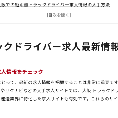
大阪での短距離トラックドライバー求人情報の入手方法
求人サイトを活用して大阪の短距離トラックドライバー求
大阪のトラックドライバー求人情報誌を活用する方法
信頼性の高い運送会社の公式サイトを確認する
大阪短距離トラックドライバー求人の見逃せないポイント
ックドライバー求人最新情
密着型の大阪短距離トラックドライバー求人の魅力
地域密着型求人のメリットとは
大阪での安定した短距離トラックドライバー求人
求人情報をチェック
地域社会との繋がりを重視した求人の探し方
にとって、最新の求人情報を把握することは非常に重要で
大阪の地域密着型求人の具体的な事例
やリクナビなどの大手求人サイトでは、大阪 トラックド
地元企業との協力で求人を探す方法
や運送業界に特化した求人サイトも有効です。これらのサ
地域密着型求人がもたらす働きやすさ
で短距離トラックドライバー求人を見つけるためのコツ