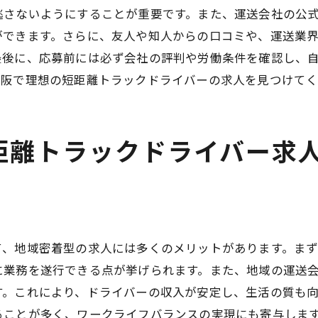
新しい求人情報を定期的にチェックするコツ
逃さないようにすることが重要です。また、運送会社の公
求人情報のアップデートを見逃さないために
ができます。さらに、友人や知人からの口コミや、運送業
で短距離トラックドライバー求人を探す際の注意点
最後に、応募前には必ず会社の評判や労働条件を確認し、
求人情報の信頼性を見極める方法
大阪で理想の短距離トラックドライバーの求人を見つけて
求人詐欺に注意するポイント
応募前に確認すべき求人情報の要点
距離トラックドライバー求
面接時に注意すべき点
給与や福利厚生の確認方法
大阪短距離トラックドライバー求人の契約内容を注意深く
短距離トラックドライバー求人を活用して理想の職場を見
て、地域密着型の求人には多くのメリットがあります。ま
理想の職場を見つけるためのステップ
に業務を遂行できる点が挙げられます。また、地域の運送
大阪での短距離トラックドライバー求人の活用方法
す。これにより、ドライバーの収入が安定し、生活の質も
自分に合った求人を見つけるための具体的な方法
ことが多く、ワークライフバランスの実現にも寄与します