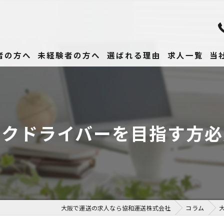
者の方へ
未経験者の方へ
選ばれる理由
求人一覧
当
未
正
ックドライバーを目指す方必
高
女
働
大阪で運送の求人なら協和運送株式会社
コラム