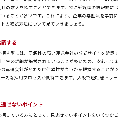
会社の求人を探すことができます。特に紙媒体の情報誌に
で短距離トラックドライバーになるための求人探しのポイ
ていることが多いです。これにより、企業の雰囲気を事前
自分に合った求人を見つけるための基本
イトの確認方法について見ていきましょう。
大阪短距離トラックドライバー求人の応募方法
求人の選び方と注意点
確認する
希望条件を明確にするための方法
を探す際には、信頼性の高い運送会社の公式サイトを確認
大阪の求人市場での競争力を高めるポイント
利厚生の詳細が掲載されていることが多いため、安心して
自分に合った運送会社を見つけるコツ
その運送会社がどれだけ信頼性が高いかを把握することが
の大阪短距離トラックドライバー求人情報をチェックしよ
ムーズな採用プロセスが期待できます。大阪で短距離トラ
最新の求人情報を見逃さない方法
大阪での最新の求人情報の収集方法
求人サイトの最新情報を活用する
見逃せないポイント
大阪短距離ドライバー求人の最新トレンド
を探している方にとって、見逃せないポイントをいくつか