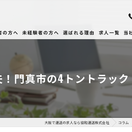
者の方へ
未経験者の方へ
選ばれる理由
求人一覧
当
未
正
夫！門真市の4トントラック
高
女
働
大阪で運送の求人なら協和運送株式会社
コラム