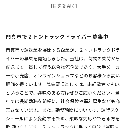
安定した職場で働きたい方必見！２トントラッ
クドライバー募集
短時間勤務も可能！門真市の２トントラックド
ライバー求人
門真市で２トントラックドライバー募集中！
社会保険完備！２トントラックドライバー募集
中
門真市で運送業を展開する企業が、２トントラックドラ
イバーの募集を開始しました。当社は、荷物の集荷から
配送まで一貫して行う総合物流企業であり、大手メーカ
ーや小売店、オンラインショップなどのお客様から高い
評価を得ています。募集要項としては、未経験者でもOK
ということで、興味のある方はぜひご応募ください。当
社では長期勤務を前提に、社会保険や福利厚生なども充
実させています。また、勤務時間については、運行スケ
ジュールにより変動するため、柔軟な対応ができる方を
歓迎いたします。２トントラックに乗って自分で運転す